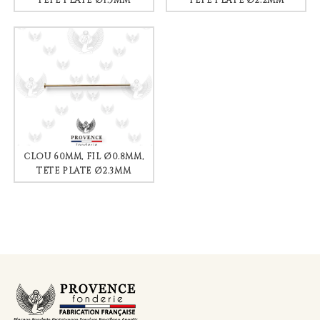
TÊTE PLATE Ø1.5MM
TÊTE PLATE Ø2.2MM
CLOU 60MM, FIL Ø0.8MM,
TÊTE PLATE Ø2.3MM