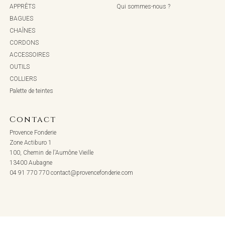
APPRÊTS
Qui sommes-nous ?
BAGUES
CHAÎNES
CORDONS
ACCESSOIRES
OUTILS
COLLIERS
Palette de teintes
Contact
Provence Fonderie
Zone Actiburo 1
100, Chemin de l'Aumône Vieille
13400 Aubagne
04 91 770 770
contact@provencefonderie.com