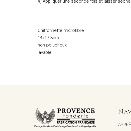
4) Appliquer une seconde fois et laisser sécher.
+
Chiffonnette microfibre
14x17.3cm
non pelucheux
lavable
Nav
APPR