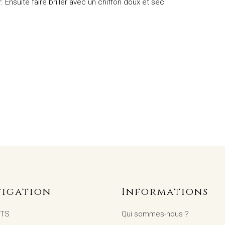
 Ensuite faire briller avec un chiffon doux et sec
igation
Informations
ÊTS
Qui sommes-nous ?