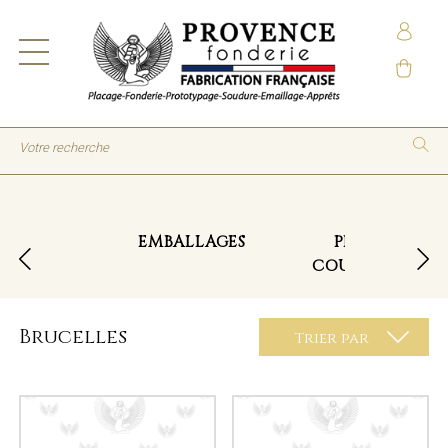
EMBALLAGES
PINCES
COUPANTES
Brucelles
Trier par